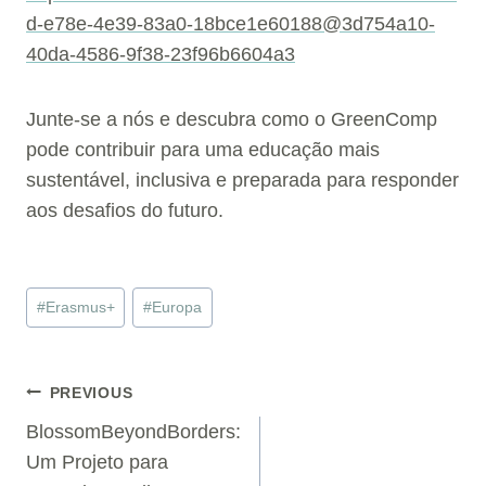
d-e78e-4e39-83a0-18bce1e60188@3d754a10-
40da-4586-9f38-23f96b6604a3
Junte-se a nós e descubra como o GreenComp
pode contribuir para uma educação mais
sustentável, inclusiva e preparada para responder
aos desafios do futuro.
Post
#
Erasmus+
#
Europa
Tags:
Navegação
PREVIOUS
BlossomBeyondBorders:
de
Um Projeto para