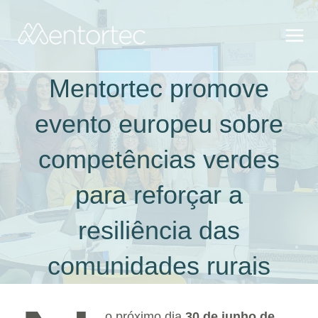
Skip
to
content
Mentortec promove
evento europeu sobre
competências verdes
para reforçar a
resiliência das
comunidades rurais
o próximo dia
30 de junho de